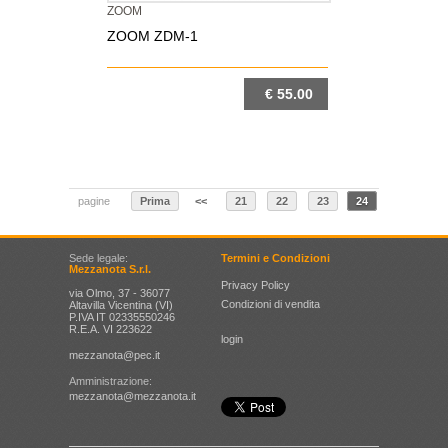
ZOOM
ZOOM ZDM-1
€ 55.00
DETTAGLIO
pagine
Prima
<<
21
22
23
24
Sede legale:
Termini e Condizioni
Mezzanota S.r.l.
Privacy Policy
via Olmo, 37 - 36077
Condizioni di vendita
Altavilla Vicentina (VI)
P.IVA IT 02335550246
R.E.A. VI 223622
login
mezzanota@pec.it
Amministrazione:
mezzanota@mezzanota.it