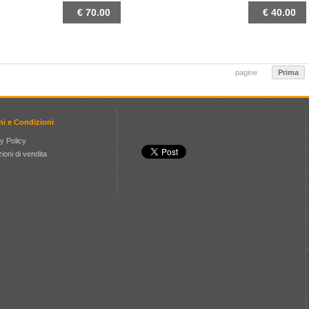
€ 70.00
€ 40.00
DETTAGLIO
DETTAGLIO
pagine
Prima
ni e Condizioni
y Policy
ioni di vendita