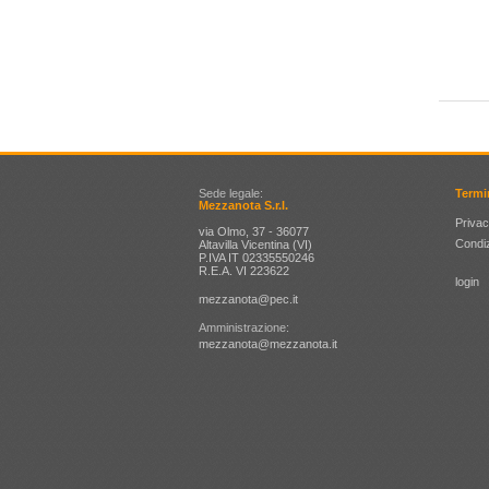
Sede legale:
Termi
Mezzanota S.r.l.
Privac
via Olmo, 37 - 36077
Condiz
Altavilla Vicentina (VI)
P.IVA IT 02335550246
R.E.A. VI 223622
login
mezzanota@pec.it
Amministrazione:
mezzanota@mezzanota.it