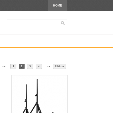
HOME
<<
1
2
3
4
>>
Ultima