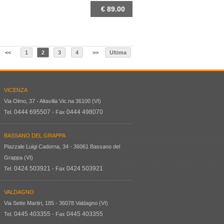
€ 89.00
DETTAGLIO
<<
1
2
3
4
>>
Ultima
VICENZA
Via Olmo, 37 - Altavilla Vic.na 36100 (VI)
0444 695507
0444 498070
Tel.
- Fax
BASSANO DEL GRAPPA
Piazzale Luigi Cadorna, 34 - 36061 Bassano del
Grappa (VI)
0424 503921
0424 503921
Tel.
- Fax
VALDAGNO
Via Sette Martiri, 185 - 36078 Valdagno (VI)
0445 403355
0445 403355
Tel.
- Fax