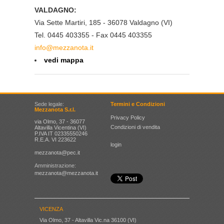
VALDAGNO:
Via Sette Martiri, 185 - 36078 Valdagno (VI)
Tel. 0445 403355 - Fax 0445 403355
info@mezzanota.it
vedi mappa
Sede legale:
Termini e Condizioni
Mezzanota S.r.l.
Privacy Policy
via Olmo, 37 - 36077
Condizioni di vendita
Altavilla Vicentina (VI)
P.IVA IT 02335550246
R.E.A. VI 223622
login
mezzanota@pec.it
Amministrazione:
mezzanota@mezzanota.it
VICENZA
Via Olmo, 37 - Altavilla Vic.na 36100 (VI)