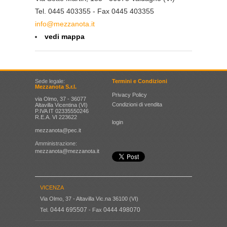
Tel. 0445 403355 - Fax 0445 403355
info@mezzanota.it
vedi mappa
Sede legale:
Termini e Condizioni
Mezzanota S.r.l.
Privacy Policy
via Olmo, 37 - 36077
Condizioni di vendita
Altavilla Vicentina (VI)
P.IVA IT 02335550246
R.E.A. VI 223622
login
mezzanota@pec.it
Amministrazione:
mezzanota@mezzanota.it
VICENZA
Via Olmo, 37 - Altavilla Vic.na 36100 (VI)
0444 695507
0444 498070
Tel.
- Fax