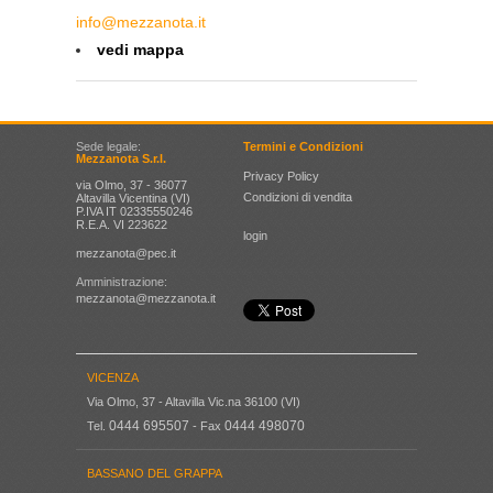
info@mezzanota.it
vedi mappa
Sede legale:
Termini e Condizioni
Mezzanota S.r.l.
Privacy Policy
via Olmo, 37 - 36077
Condizioni di vendita
Altavilla Vicentina (VI)
P.IVA IT 02335550246
R.E.A. VI 223622
login
mezzanota@pec.it
Amministrazione:
mezzanota@mezzanota.it
VICENZA
Via Olmo, 37 - Altavilla Vic.na 36100 (VI)
0444 695507
0444 498070
Tel.
- Fax
BASSANO DEL GRAPPA