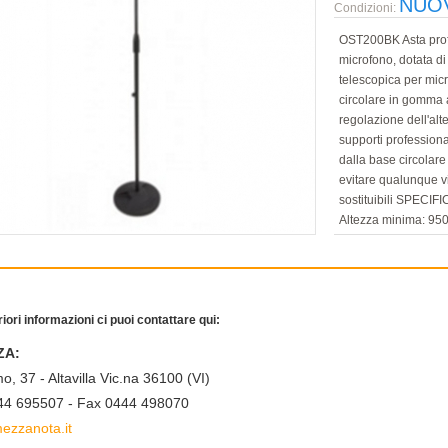
NUO
Condizioni:
OST200BK Asta profe
microfono, dotata di
telescopica per micr
circolare in gomma a
regolazione dell'alt
supporti profession
dalla base circolare
evitare qualunque vi
sostituibili SPEC
Altezza minima: 95
kg Colore: Nero opa
riori informazioni ci puoi contattare qui:
ZA:
o, 37 - Altavilla Vic.na 36100 (VI)
444 695507 - Fax 0444 498070
ezzanota.it