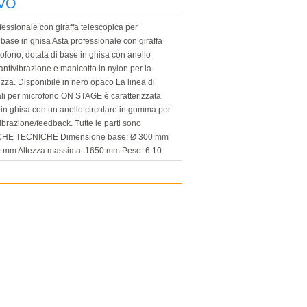
VO
ssionale con giraffa telescopica per
 base in ghisa Asta professionale con giraffa
ofono, dotata di base in ghisa con anello
ntivibrazione e manicotto in nylon per la
ezza. Disponibile in nero opaco La linea di
ali per microfono ON STAGE è caratterizzata
 in ghisa con un anello circolare in gomma per
brazione/feedback. Tutte le parti sono
IFICHE TECNICHE Dimensione base: Ø 300 mm
0 mm Altezza massima: 1650 mm Peso: 6.10
co Giraffa telescopica: 540 / 840 mm