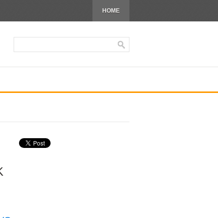
HOME
K