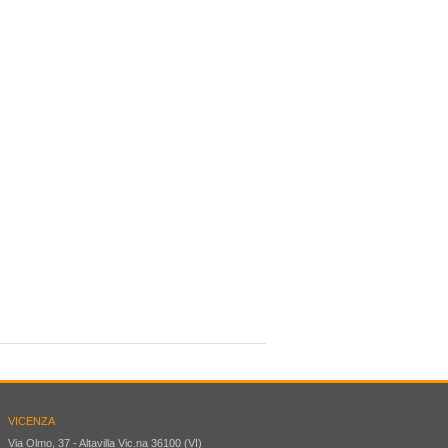
VICENZA
Via Olmo, 37 - Altavilla Vic.na 36100 (VI)