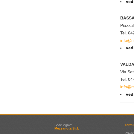
ved
BASSA
Piazza
Tel. 0
info@m
ved
VALD
Via Set
Tel. 0
info@m
ved
Sede legale:
Termi
Mezzanota S.r.l.
Privac