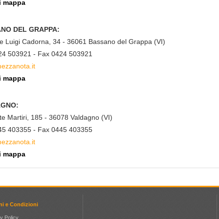
i mappa
NO DEL GRAPPA:
le Luigi Cadorna, 34 - 36061 Bassano del Grappa (VI)
424 503921 - Fax 0424 503921
ezzanota.it
i mappa
AGNO:
te Martiri, 185 - 36078 Valdagno (VI)
445 403355 - Fax 0445 403355
ezzanota.it
i mappa
ni e Condizioni
y Policy