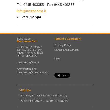
Tel. 0445 403355 - Fax 0445 403355
info@mezzanota.it
vedi mappa
Sede legale:
Termini e Condizioni
Mezzanota S.r.l.
Privacy Policy
via Olmo, 37 - 36077
Condizioni di vendita
Altavilla Vicentina (VI)
P.IVA IT 02335550246
R.E.A. VI 223622
login
mezzanota@pec.it
Amministrazione:
mezzanota@mezzanota.it
VICENZA
Via Olmo, 37 - Altavilla Vic.na 36100 (VI)
0444 695507
0444 498070
Tel.
- Fax