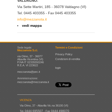
VALDAGNO:
Via Sette Martiri, 185 - 36078 Valdagno (VI)
Tel. 0445 403355 - Fax 0445 403355
info@mezzanota.it
vedi mappa
Sede legale:
Termini e Condizioni
Mezzanota S.r.l.
Privacy Policy
via Olmo, 37 - 36077
Condizioni di vendita
Altavilla Vicentina (VI)
P.IVA IT 02335550246
R.E.A. VI 223622
login
mezzanota@pec.it
Amministrazione:
mezzanota@mezzanota.it
VICENZA
Via Olmo, 37 - Altavilla Vic.na 36100 (VI)
0444 695507
0444 498070
Tel.
- Fax