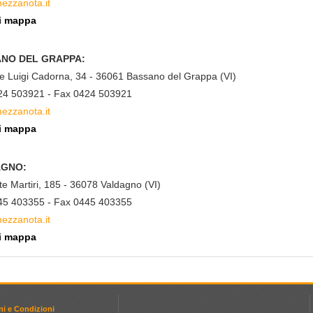
ezzanota.it
i mappa
NO DEL GRAPPA:
le Luigi Cadorna, 34 - 36061 Bassano del Grappa (VI)
424 503921 - Fax 0424 503921
ezzanota.it
i mappa
AGNO:
te Martiri, 185 - 36078 Valdagno (VI)
445 403355 - Fax 0445 403355
ezzanota.it
i mappa
ni e Condizioni