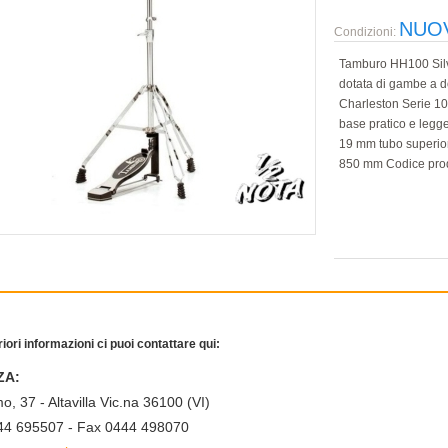
NUO
Condizioni:
Tamburo HH100 Silve
dotata di gambe a do
Charleston Serie 10
base pratico e legge
19 mm tubo superio
850 mm Codice pro
riori informazioni ci puoi contattare qui:
ZA:
o, 37 - Altavilla Vic.na 36100 (VI)
444 695507 - Fax 0444 498070