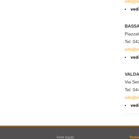
info@m
ved
BASSA
Piazza
Tel. 0
info@m
ved
VALD
Via Set
Tel. 0
info@m
ved
Sede legale:
Termi